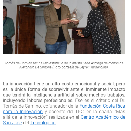
Tomás de Camino recibe una estatuilla de la artista Leda Astorga de manos de
Alexandra De Simone (Foto cortesía de Jeyrell Tardencilla).
La innovación tiene un alto costo emocional y social, pero
es la única forma de sobrevivir ante el inminente impacto
que tendrá la inteligencia artificial sobre muchos trabajos,
incluyendo labores profesionales.
Ese es el criterio del Dr.
Tomás de Camino, cofundador de la
Fundación Costa Rica
para la Innovación
y docente del TEC, en la charla: “Más
allá de la innovación” realizada en el
Centro Académico de
San José
del
Tecnológico
.