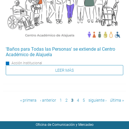
'Baños para Todas las Personas' se extiende al Centro
Académico de Alajuela
Acción Institucional
LEER MÁS
Páginas
« primera
‹ anterior
1
2
3
4
5
siguiente ›
última »
Oficina de Comunicación y Mercadeo