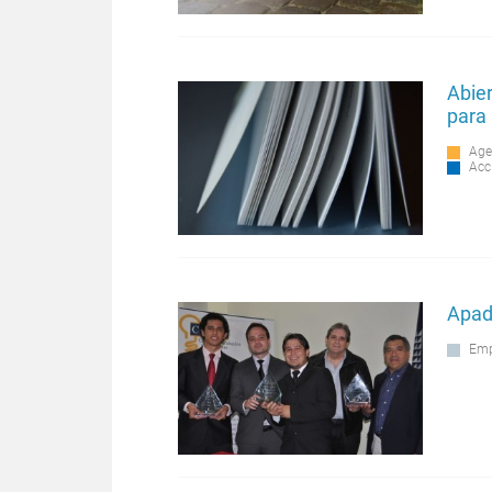
Abier
para 
Age
Acc
Apad
Emp