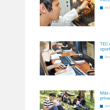
Acc
TEC 
opor
Acc
Más e
priva
Acc