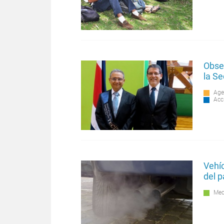
Obser
la S
Age
Acc
Vehí
del p
Med