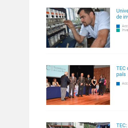
Unive
de in
Acc
Inv
TEC 
país
Acc
TEC: 