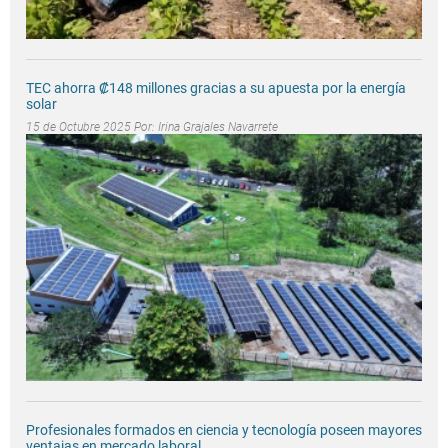
TEC ahorra ₡148 millones gracias a su apuesta por la energía
solar
15 de Octubre 2025 Por:
Irina Grajales Navarrete
Profesionales formados en ciencia y tecnología poseen mayores
ventajas en mercado laboral