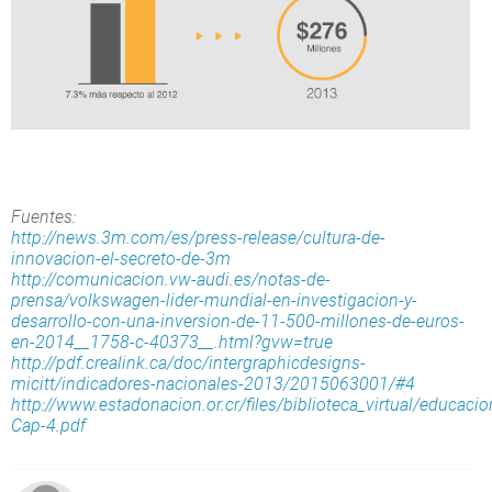
Fuentes:
http://news.3m.com/es/press-release/cultura-de-
innovacion-el-secreto-de-3m
http://comunicacion.vw-audi.es/notas-de-
prensa/volkswagen-lider-mundial-en-investigacion-y-
desarrollo-con-una-inversion-de-11-500-millones-de-euros-
en-2014__1758-c-40373__.html?gvw=true
http://pdf.crealink.ca/doc/intergraphicdesigns-
micitt/indicadores-nacionales-2013/2015063001/#4
http://www.estadonacion.or.cr/files/biblioteca_virtual/educaci
Cap-4.pdf