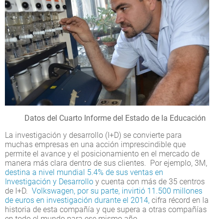
Datos del Cuarto Informe del Estado de la Educación
La investigación y desarrollo (I+D) se convierte para
muchas empresas en una acción imprescindible que
permite el avance y el posicionamiento en el mercado de
manera más clara dentro de sus clientes. Por ejemplo, 3M,
destina a nivel mundial 5.4% de sus ventas en
Investigación y Desarrollo
y cuenta con más de 35 centros
de I+D.
Volkswagen, por su parte, invirtió 11.500 millones
de euros en investigación durante el 2014,
cifra récord en la
historia de esta compañía y que supera a otras compañías
en todo el mundo para ese mismo año.