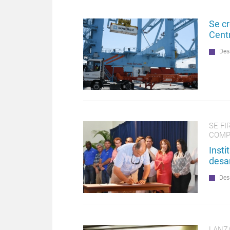
Se cr
Cent
Des
SE F
COMP
Insti
desar
Des
LANZ