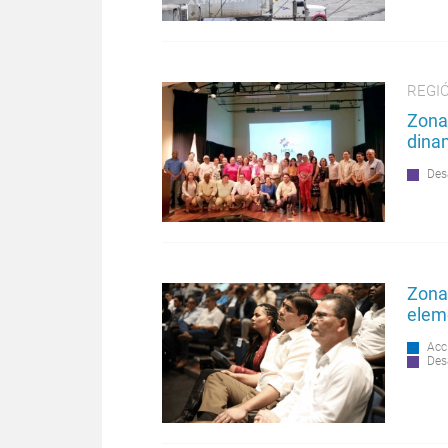
REGI
Zona
dina
Des
Zona
elem
Acc
Des