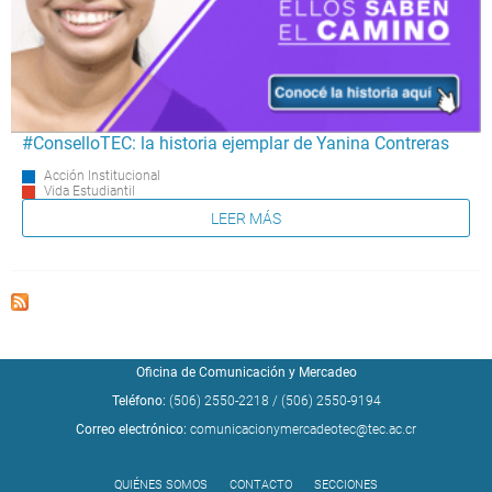
#ConselloTEC: la historia ejemplar de Yanina Contreras
Acción Institucional
Vida Estudiantil
LEER MÁS
Oficina de Comunicación y Mercadeo
Teléfono:
(506) 2550-2218
/
(506) 2550-9194
Correo electrónico:
comunicacionymercadeotec@tec.ac.cr
QUIÉNES SOMOS
CONTACTO
SECCIONES