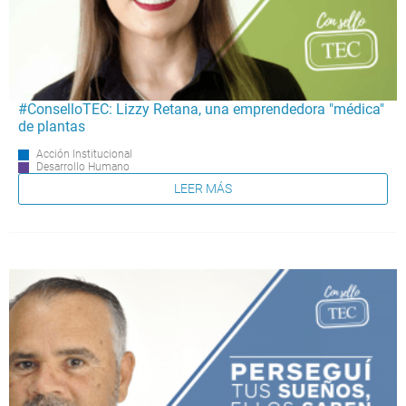
#ConselloTEC: Lizzy Retana, una emprendedora "médica"
de plantas
Acción Institucional
Desarrollo Humano
LEER MÁS