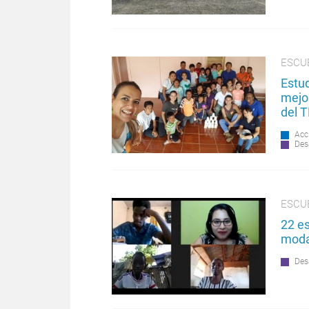
ESCU
Estud
mejo
del 
Acc
Des
ESCU
22 es
modal
Des