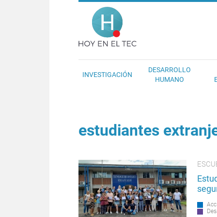
Pasar al contenido principal
Hoy en el T
DESARROLLO
INVESTIGACIÓN
HUMANO
estudiantes extranj
ESCU
Estu
segu
Acc
Des