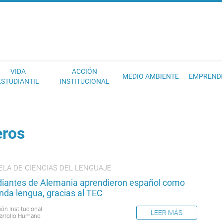
EC
VIDA
ACCIÓN
MEDIO AMBIENTE
EMPREND
ESTUDIANTIL
INSTITUCIONAL
eros
ELA DE CIENCIAS DEL LENGUAJE
diantes de Alemania aprendieron español como
nda lengua, gracias al TEC
ión Institucional
LEER MÁS
arrollo Humano