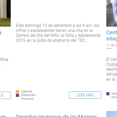
Este domingo 13 de setiembre a las 8 am, los
niños y adolescentes tienen una cita en la
a
Cent
Carrera del Día del Niño, la Niña y Adolescente
inte
2015, en la pista de atletismo del TEC...
11 de 
 Rica
El Ce
Costa
a
desfi
Afrod
en la..
Agenda
Des
LEER MÁS
ÁS
Desarrollo
Hu
Humano
res
Derechos Humanos de las Mujeres