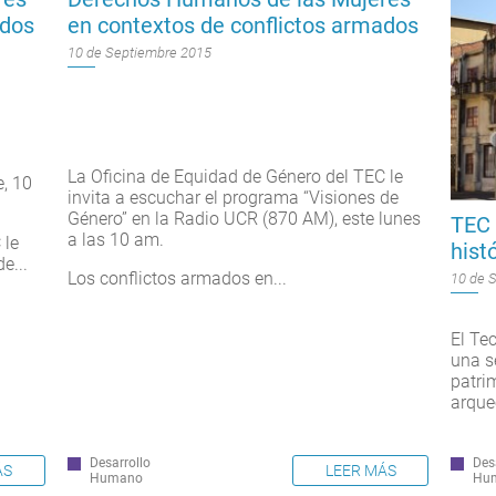
ados
en contextos de conflictos armados
10 de Septiembre 2015
La Oficina de Equidad de Género del TEC le
, 10
invita a escuchar el programa “Visiones de
Género” en la Radio UCR (870 AM), este lunes
TEC 
a las 10 am.
 le
hist
e...
Los conflictos armados en...
10 de 
El Te
una s
patri
arque
Desarrollo
Des
LEER MÁS
ÁS
Humano
Hu