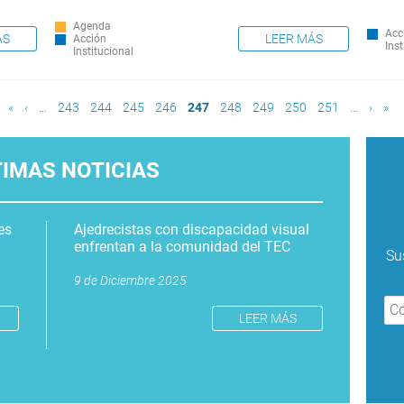
Agenda
Acc
LEER MÁS
ÁS
Acción
Inst
Institucional
«
‹
…
243
244
245
246
247
248
249
250
251
…
›
»
TIMAS NOTICIAS
es
Ajedrecistas con discapacidad visual
enfrentan a la comunidad del TEC
Su
9 de Diciembre 2025
LEER MÁS