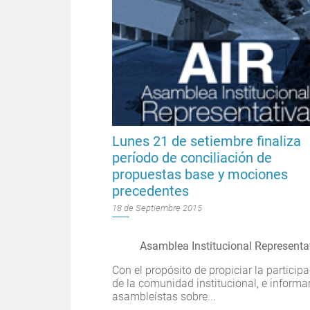
Lunes 21 de setiembre finaliza
período de conciliación de
propuestas base y mociones
precedentes
18 de Septiembre 2015
Asamblea Institucional Representa
Con el propósito de propiciar la particip
de la comunidad institucional, e informar
asambleístas sobre...