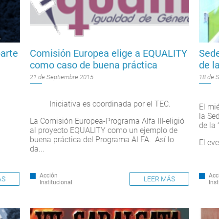
arte
Comisión Europea elige a EQUALITY
Sede
como caso de buena práctica
de l
21 de Septiembre 2015
18 de 
Iniciativa es coordinada por el TEC.
El mi
la Sed
La Comisión Europea-Programa Alfa III-eligió
de la 
al proyecto EQUALITY como un ejemplo de
buena práctica del Programa ALFA. Así lo
El eve
da...
Acc
Acción
ÁS
LEER MÁS
Inst
Institucional