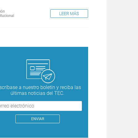
ión
LEER MÁS
itucional
scríbase a nuestro boletín y reciba las
últimas noticias del TEC.