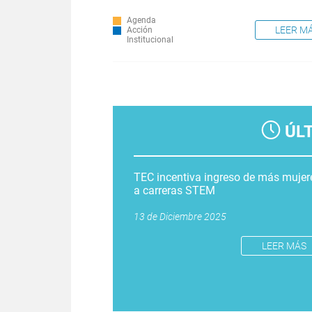
Agenda
LEER M
Acción
Institucional
Páginas
ÚL
TEC incentiva ingreso de más mujer
a carreras STEM
13 de Diciembre 2025
LEER MÁS