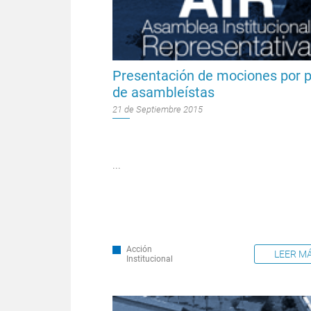
Presentación de mociones por p
de asambleístas
21 de Septiembre 2015
...
Acción
LEER M
Institucional