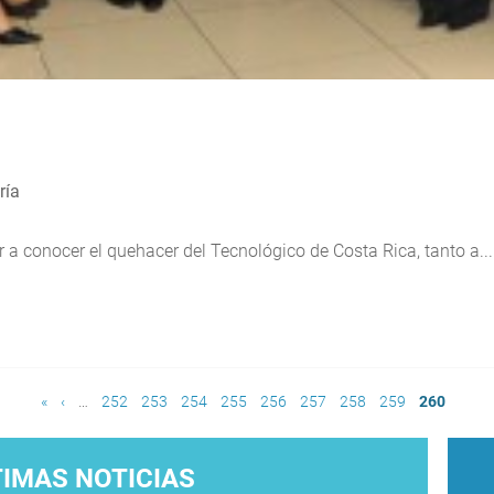
ría
r a conocer el quehacer del Tecnológico de Costa Rica, tanto a...
«
‹
…
252
253
254
255
256
257
258
259
260
TIMAS NOTICIAS