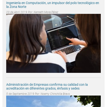
Ingeniería en Computación, un impulsor del polo tecnológico en
la Zona Norte
23 de Abril 2019 Por:
Kenneth Mora Pérez
Administración de Empresas confirma su calidad con la
acreditación en diferentes grados, énfasis y sedes
5 de Septiembre 2019 Por:
Noemy Chinchilla Bravo