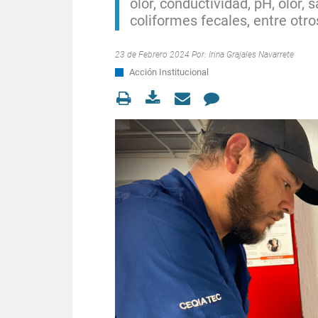
olor, conductividad, pH, olor, 
coliformes fecales, entre otro
23 de Febrero 2024 Por:
Irina Grajales Navarrete
Acción Institucional