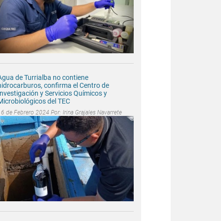
Agua de Turrialba no contiene
hidrocarburos, confirma el Centro de
Investigación y Servicios Químicos y
Microbiológicos del TEC
16 de Febrero 2024 Por:
Irina Grajales Navarrete