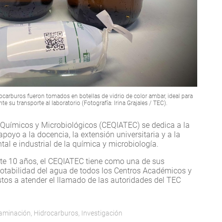
ocarburos fueron tomados en botellas de vidrio de color ambar, ideal para
e su transporte al laboratorio (Fotografía: Irina Grajales / TEC).
s Químicos y Microbiológicos (CEQIATEC) se dedica a la
 apoyo a la docencia, la extensión universitaria y a la
tal e industrial de la química y microbiología.
e 10 años, el CEQIATEC tiene como una de sus
 potabilidad del agua de todos los Centros Académicos y
os a atender el llamado de las autoridades del TEC
aminación
,
Hidrocarburos
,
Investigación