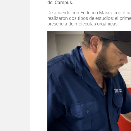
del Campus.
De acuerdo con Federico Masís, coordinado
realizaron dos tipos de estudios: el prim
presencia de moléculas orgánicas.