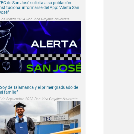
TEC de San José solicita a su población
institucional informarse del App: “Alerta San
José”
1 de Marzo 2024 Por:
Irina Grajales Navarrete
“Soy de Talamanca y el primer graduado de
mi familia”
7 de Septiembre 2023 Por:
Irina Grajales Navarrete