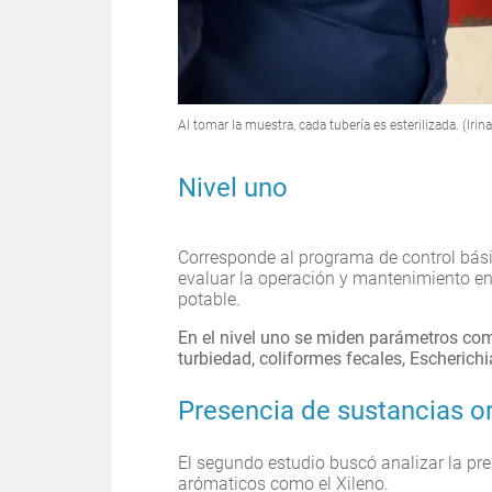
Al tomar la muestra, cada tubería es esterilizada. (Irin
Nivel uno
Corresponde al programa de control básic
evaluar la operación y mantenimiento en 
potable.
En el nivel uno se miden parámetros como
turbiedad, coliformes fecales, Escherichi
Presencia de sustancias o
El segundo estudio buscó analizar la pr
arómaticos como el Xileno.