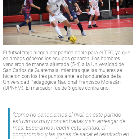
El
futsal
trajo alegría por partida doble para el TEC, ya que
en ambos géneros los equipos ganaron. Los hombres
vencieron de manera ajustada (5-4) a la Universidad de
San Carlos de Guatemala, mientras que las mujeres se
hicieron con los tres puntos ante las hondureñas de la
Universidad Pedagógica Nacional Francisco Morazán
(UPNFM). El marcador fue de 3 goles contra uno.
“Como no conocíamos al rival, en este partido
estuvimos muy concentradas y sin arriesgar de
más. Esperamos repetir esta actitud, el
compromiso y las ganas de sacar el resultado en