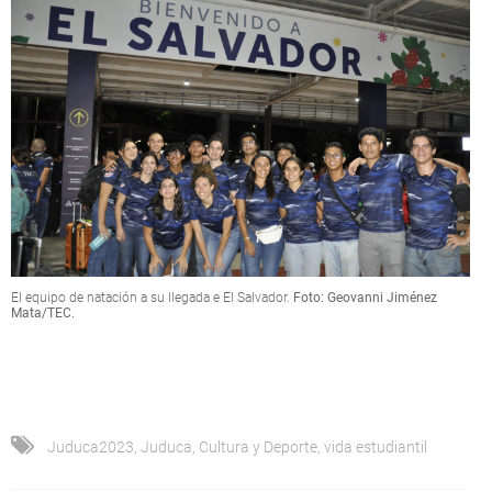
El equipo de natación a su llegada e El Salvador.
Foto: Geovanni Jiménez
Mata/TEC.
Juduca2023
,
Juduca
,
Cultura y Deporte
,
vida estudiantil