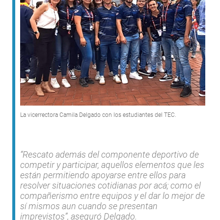
La vicerrectora Camila Delgado con los estudiantes del TEC.
“Rescato además del componente deportivo de
competir y participar, aquellos elementos que les
están permitiendo apoyarse entre ellos para
resolver situaciones cotidianas por acá; como el
compañerismo entre equipos y el dar lo mejor de
sí mismos aun cuando se presentan
imprevistos”, aseguró Delgado.