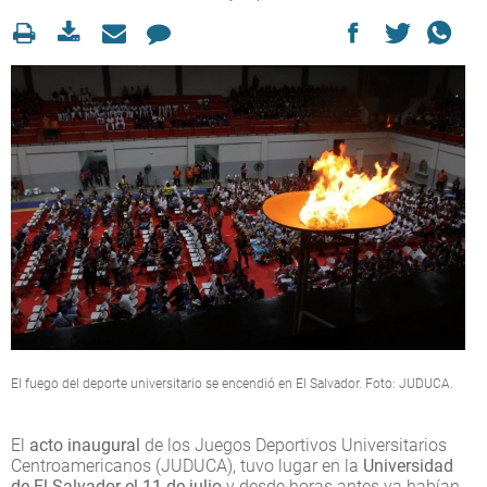
El fuego del deporte universitario se encendió en El Salvador. Foto: JUDUCA.
El
acto inaugural
de los Juegos Deportivos Universitarios
Centroamericanos (JUDUCA), tuvo lugar en la
Universidad
de El Salvador el 11 de julio
y desde horas antes ya habían