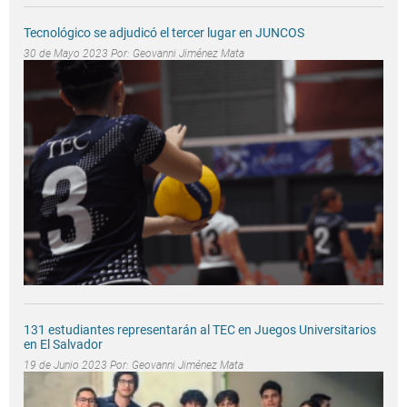
Tecnológico se adjudicó el tercer lugar en JUNCOS
30 de Mayo 2023 Por:
Geovanni Jiménez Mata
131 estudiantes representarán al TEC en Juegos Universitarios
en El Salvador
19 de Junio 2023 Por:
Geovanni Jiménez Mata