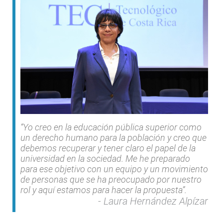
“Yo creo en la educación pública superior como
un derecho humano para la población y creo que
debemos recuperar y tener claro el papel de la
universidad en la sociedad. Me he preparado
para ese objetivo con un equipo y un movimiento
de personas que se ha preocupado por nuestro
rol y aquí estamos para hacer la propuesta”.
Laura Hernández Alpízar