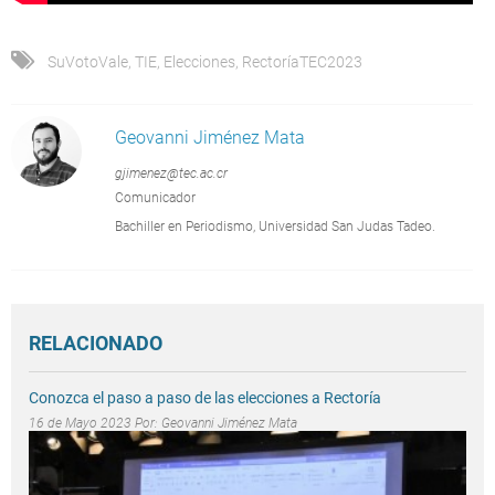
SuVotoVale
,
TIE
,
Elecciones
,
RectoríaTEC2023
Geovanni Jiménez Mata
gjimenez@tec.ac.cr
Comunicador
Bachiller en Periodismo, Universidad San Judas Tadeo.
RELACIONADO
Conozca el paso a paso de las elecciones a Rectoría
16 de Mayo 2023 Por:
Geovanni Jiménez Mata