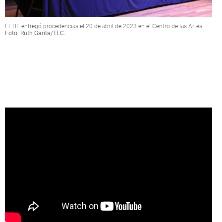
El TIE entregó procedencias el 20 de abril de 2023 en el Centro de las Artes.
Foto: Ruth Garita/TEC.