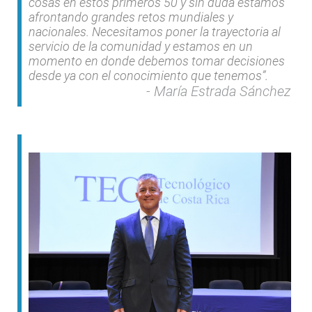
cosas en estos primeros 50 y sin duda estamos
afrontando grandes retos mundiales y
nacionales. Necesitamos poner la trayectoria al
servicio de la comunidad y estamos en un
momento en donde debemos tomar decisiones
desde ya con el conocimiento que tenemos”.
María Estrada Sánchez