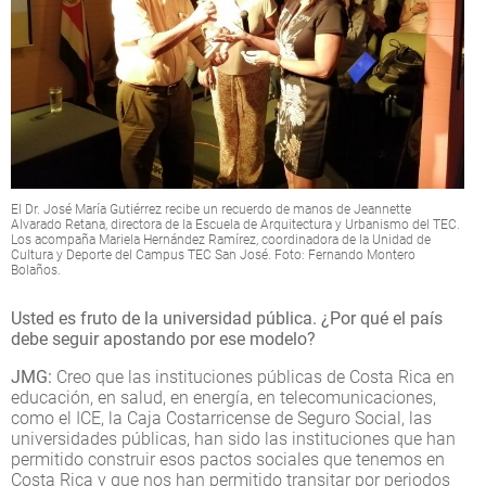
El Dr. José María Gutiérrez recibe un recuerdo de manos de Jeannette
Alvarado Retana, directora de la Escuela de Arquitectura y Urbanismo del TEC.
Los acompaña Mariela Hernández Ramírez, coordinadora de la Unidad de
Cultura y Deporte del Campus TEC San José. Foto: Fernando Montero
Bolaños.
Usted es fruto de la universidad pública. ¿Por qué el país
debe seguir apostando por ese modelo?
JMG:
Creo que las instituciones públicas de Costa Rica en
educación, en salud, en energía, en telecomunicaciones,
como el ICE, la Caja Costarricense de Seguro Social, las
universidades públicas, han sido las instituciones que han
permitido construir esos pactos sociales que tenemos en
Costa Rica y que nos han permitido transitar por periodos