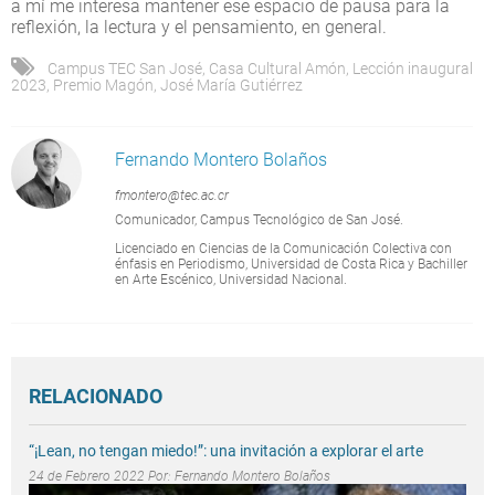
a mí me interesa mantener ese espacio de pausa para la
reflexión, la lectura y el pensamiento, en general.
Campus TEC San José
,
Casa Cultural Amón
,
Lección inaugural
2023
,
Premio Magón
,
José María Gutiérrez
Fernando Montero Bolaños
fmontero@tec.ac.cr
Comunicador, Campus Tecnológico de San José.
Licenciado en Ciencias de la Comunicación Colectiva con
énfasis en Periodismo, Universidad de Costa Rica y Bachiller
en Arte Escénico, Universidad Nacional.
RELACIONADO
“¡Lean, no tengan miedo!”: una invitación a explorar el arte
24 de Febrero 2022 Por:
Fernando Montero Bolaños