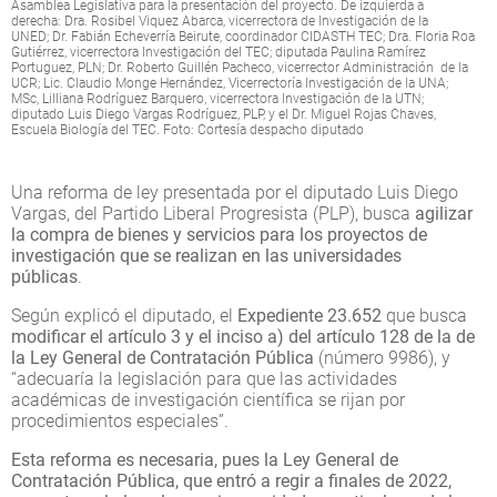
Asamblea Legislativa para la presentación del proyecto. De izquierda a
derecha: Dra. Rosibel Viquez Abarca, vicerrectora de Investigación de la
UNED; Dr. Fabián Echeverría Beirute, coordinador CIDASTH TEC; Dra. Floria Roa
Gutiérrez, vicerrectora Investigación del TEC; diputada Paulina Ramírez
Portuguez, PLN; Dr. Roberto Guillén Pacheco, vicerrector Administración de la
UCR; Lic. Claudio Monge Hernández, Vicerrectoría Investigación de la UNA;
MSc, Lilliana Rodríguez Barquero, vicerrectora Investigación de la UTN;
diputado Luis Diego Vargas Rodríguez, PLP, y el Dr. Miguel Rojas Chaves,
Escuela Biología del TEC. Foto: Cortesía despacho diputado
Una reforma de ley presentada por el diputado Luis Diego
Vargas, del Partido Liberal Progresista (PLP), busca
agilizar
la compra de bienes y servicios para los proyectos de
investigación que se realizan en las universidades
públicas
.
Según explicó el diputado, el
Expediente 23.652
que busca
modificar el artículo 3 y el inciso a) del artículo 128 de la de
la Ley General de Contratación Pública
(número 9986), y
“adecuaría la legislación para que las actividades
académicas de investigación científica se rijan por
procedimientos especiales”.
Esta reforma es necesaria, pues la Ley General de
Contratación Pública, que entró a regir a finales de 2022,