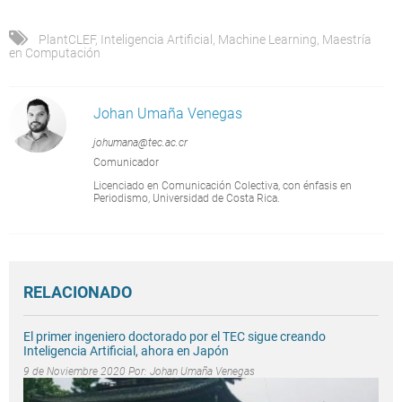
PlantCLEF
,
Inteligencia Artificial
,
Machine Learning
,
Maestría
en Computación
Johan Umaña Venegas
johumana@tec.ac.cr
Comunicador
Licenciado en Comunicación Colectiva, con énfasis en
Periodismo, Universidad de Costa Rica.
RELACIONADO
El primer ingeniero doctorado por el TEC sigue creando
Inteligencia Artificial, ahora en Japón
9 de Noviembre 2020 Por:
Johan Umaña Venegas