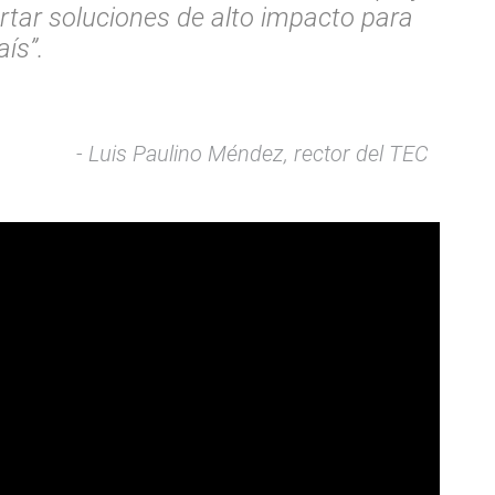
rtar soluciones de alto impacto para
aís”.
Luis Paulino Méndez, rector del TEC