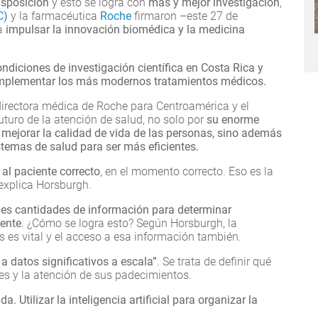
isposición
y esto se logra con
más y mejor investigación
,
C)
y la farmacéutica
Roche
firmaron –este 27 de
a
impulsar la innovación biomédica y la medicina
ondiciones de investigación científica en Costa Rica y
implementar los más modernos tratamientos médicos.
directora médica de Roche para Centroamérica y el
uturo de la atención de salud, no solo por
su enorme
mejorar la calidad de vida de las personas, sino además
istemas de salud para ser más eficientes.
 al paciente correcto
, en el momento correcto. Eso es la
explica Horsburgh.
ndes cantidades de información para determinar
iente
. ¿Cómo se logra esto? Según Horsburgh, la
s es vital y el acceso a esa información también.
a datos significativos a escala”
. Se trata de definir qué
ntes y la atención de sus padecimientos.
a. Utilizar la inteligencia artificial para organizar la
.