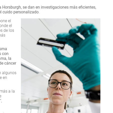
a Horsburgh, se dan en investigaciones más eficientes,
el cuido personalizado
.
pone el
onde el
s de los
más
isma
s con
ama, la
de cáncer
En algunos
e en
 más a la
e
”,