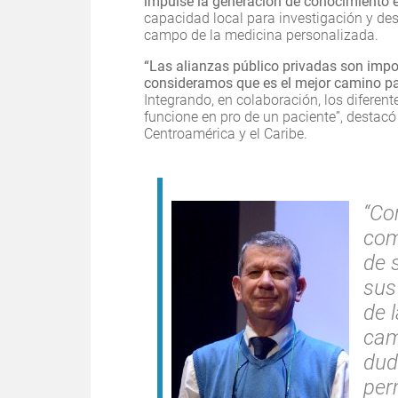
impulse la generación de conocimiento 
capacidad local para investigación y desa
campo de la medicina personalizada.
“Las alianzas público privadas son imp
consideramos que es el mejor camino par
Integrando, en colaboración, los diferen
funcione en pro de un paciente”, destac
Centroamérica y el Caribe.
“Co
com
de 
sus
de l
cam
dud
per