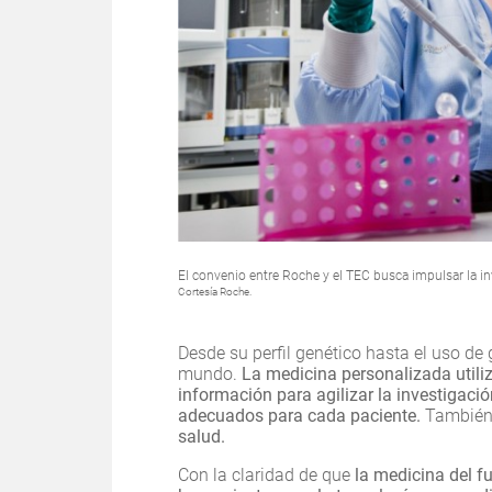
El convenio entre Roche y el TEC busca impulsar la in
Cortesía Roche.
Desde su perfil genético hasta el uso de
mundo.
La medicina personalizada utiliz
información para agilizar la investigac
adecuados para cada paciente.
También
salud.
Con la claridad de que
la medicina del f