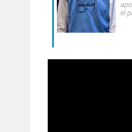
apo
el p