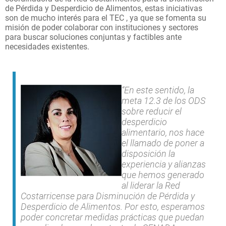
de Pérdida y Desperdicio de Alimentos, estas iniciativas
son de mucho interés para el TEC , ya que se fomenta su
misión de poder colaborar con instituciones y sectores
para buscar soluciones conjuntas y factibles ante
necesidades existentes.
“En este sentido, la
meta 12.3 de los ODS
sobre reducir el
desperdicio
alimentario, nos hace
el llamado de poner a
disposición la
experiencia y alianzas
que hemos generado
al liderar la Red
Costarricense para Disminución de Pérdida y
Desperdicio de Alimentos. Por esto, esperamos
poder concretar medidas prácticas que puedan