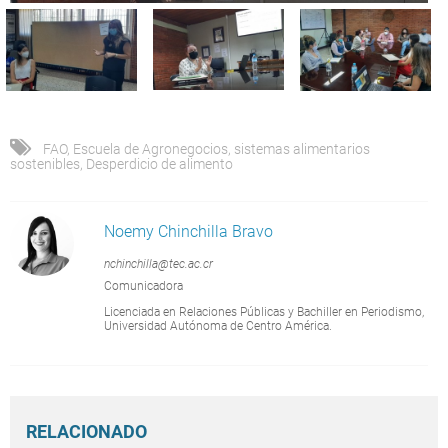
FAO
,
Escuela de Agronegocios
,
sistemas alimentarios
sostenibles
,
Desperdicio de alimento
Noemy Chinchilla Bravo
nchinchilla@tec.ac.cr
Comunicadora
Licenciada en Relaciones Públicas y Bachiller en Periodismo,
Universidad Autónoma de Centro América.
RELACIONADO