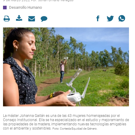
9 de Marzo 2022 Por:
Johan Umaña Venegas
Desarrollo Humano
La máster Johanna Gaitán es una de las 43 mujeres homenajeadas por el
Consejo Institucional. Ella se ha especializado en el estudio y mejoramiento de
las propiedades de la madera, implementando nuevas tecnologías amigables
con el ambiente y sostenibles.
Foto: Cortesía Equidad de Género.