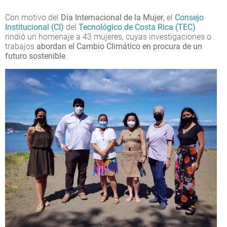
Con motivo del
Día Internacional de la Mujer
, el
Consejo
Institucional (CI)
del
Tecnológico de Costa Rica (TEC)
rindió un homenaje a 43 mujeres, cuyas investigaciones o
trabajos
abordan el Cambio Climático en procura de un
futuro sostenible
.