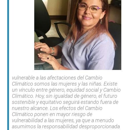
vulnerable a las afectaciones del Cambio
Climático somos las mujeres y las niñas. Existe
un vínculo entre género, equidad social y Cambio
Climático. Hoy, sin igualdad de género, el futuro
sostenible y equitativo seguirá estando fuera de
nuestro alcance. Los efectos del Cambio
Climático ponen en mayor riesgo de
vulnerabilidad a las mujeres, ya que a menudo
asumimos la responsabilidad desproporcionada