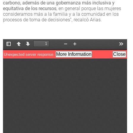
carbono, además de una gobernanza más inclusiva y
equitativa de los recursos
, en general porque las mujeres
consideramos más a la familia y a la comunidad en los
procesos de toma de decisiones”, recalcó Arias.