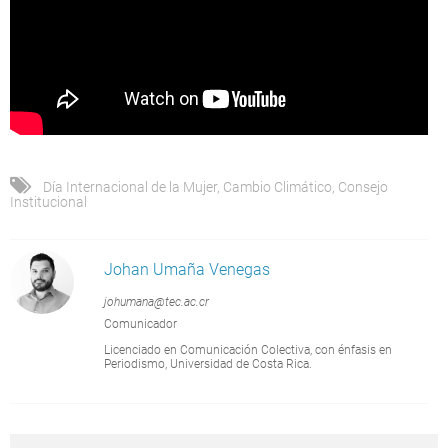
Día Internacional de la Mujer
,
Cambio Climático
,
Consejo
Institucional
Johan Umaña Venegas
johumana@tec.ac.cr
Comunicador
Licenciado en Comunicación Colectiva, con énfasis en
Periodismo, Universidad de Costa Rica.