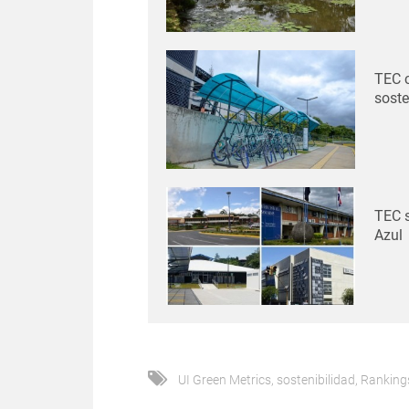
TEC 
soste
TEC 
Azul
UI Green Metrics
,
sostenibilidad
,
Ranking