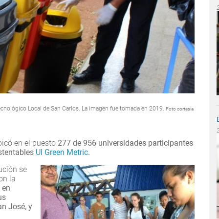
cnológico Local de San Carlos. La imagen fue tomada en 2019.
Foto cortesía
icó en el puesto
277 de 956 universidades participantes
ustentables
UI Green Metric
.
tución se
on la
 en
us
n José, y