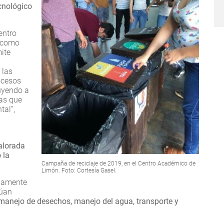
cnológico
entro
s como
ite
 las
ocesos
uyendo a
vas que
al”,
alorada
 la
Campaña de reciclaje de 2019, en el Centro Académico de
.
Limón. Foto: Cortesía Gasel.
riamente
lúan
, manejo de desechos, manejo del agua, transporte y