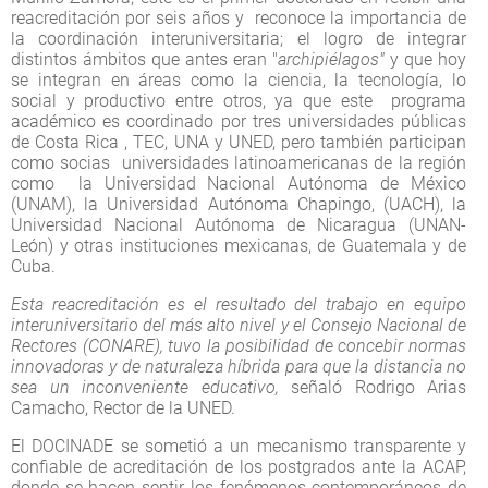
reacreditación por seis años y reconoce la importancia de
la coordinación interuniversitaria; el logro de integrar
distintos ámbitos que antes eran "
archipiélagos"
y que hoy
se integran en áreas como la ciencia, la tecnología, lo
social y productivo entre otros, ya que este programa
académico es coordinado por tres universidades públicas
de Costa Rica , TEC, UNA y UNED, pero también participan
como socias universidades latinoamericanas de la región
como la Universidad Nacional Autónoma de México
(UNAM), la Universidad Autónoma Chapingo, (UACH), la
Universidad Nacional Autónoma de Nicaragua (UNAN-
León) y otras instituciones mexicanas, de Guatemala y de
Cuba.
Esta reacreditación es el resultado del trabajo en equipo
interuniversitario del más alto nivel y el Consejo Nacional de
Rectores (CONARE), tuvo la posibilidad de concebir normas
innovadoras y de naturaleza híbrida para que la distancia no
sea un inconveniente educativo,
señaló Rodrigo Arias
Camacho, Rector de la UNED.
El DOCINADE se sometió a un mecanismo transparente y
confiable de acreditación de los postgrados ante la ACAP,
donde se hacen sentir los fenómenos contemporáneos de