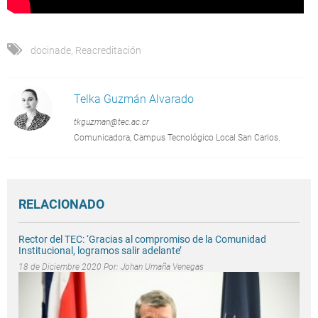
docinade
,
Reacreditación
Telka Guzmán Alvarado
tkguzman@tec.ac.cr
Comunicadora, Campus Tecnológico Local San Carlos.
RELACIONADO
Rector del TEC: ‘Gracias al compromiso de la Comunidad
Institucional, logramos salir adelante’
18 de Diciembre 2020 Por:
Johan Umaña Venegas