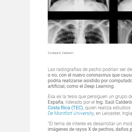
Cortesía S. Calderón.
Las radiografías de pecho podrían ser de
o no, con el nuevo coronavirus que cau
podría realizarse asistido por computado
artificial, como el
Deep Learning
.
Esa es la tesis que persiguen un grupo 
España
, liderado por el
Ing. Saúl Calderó
Costa Rica (TEC)
, quien realiza estudio
De Montfort University,
en Leicester, Ingla
“El tema de interés es desarrollar un mode
imágenes de rayos X de pechos, daños po