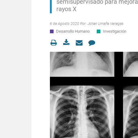
semisupervisado para mejorar
rayos X
6 de Agosto 2020 Por:
Johan Umaña Venegas
Desarrollo Humano
Investigación