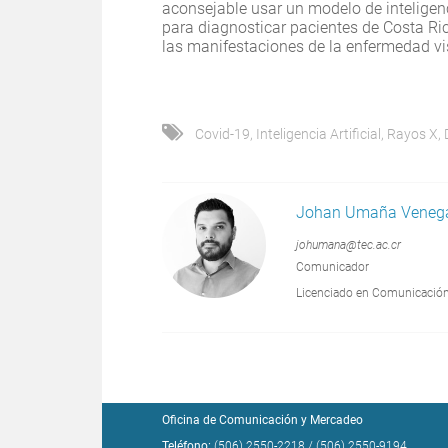
aconsejable usar un modelo de inteligenc
para diagnosticar pacientes de Costa Ric
las manifestaciones de la enfermedad visi
Covid-19
,
Inteligencia Artificial
,
Rayos X
,
Johan Umaña Veneg
johumana@tec.ac.cr
Comunicador
Licenciado en Comunicación 
Oficina de Comunicación y Mercadeo
Teléfono:
(506) 2550-2218
/
(506) 2550-9194