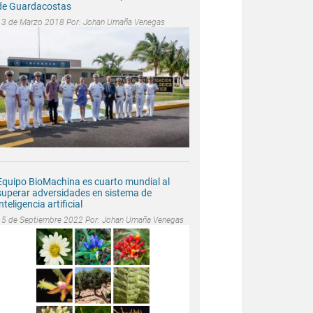
de Guardacostas
13 de Marzo 2018 Por:
Johan Umaña Venegas
Equipo BioMachina es cuarto mundial al
superar adversidades en sistema de
inteligencia artificial
15 de Septiembre 2022 Por:
Johan Umaña Venegas