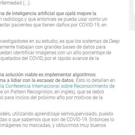
nfermedad (...).
a de inteligencia artificial que ojalá mejore la
n radiólogo y que entonces se pueda usar como un
tectar pacientes que tienen daños por COVID-19, en
nvestigadores en su estudio, es que los sistemas de
Deep
amente trabajan con grandes bases de datos para
edan identificar imágenes con un alto porcentaje de
etiquetados del COVID, por el rápido avance de la
una solución viable es implementar algoritmos
ma a lidiar con la escasez de datos
. Esto lo detallan en
 la Conferencia Internacional sobre Reconocimiento de
e on Pattern Recognition, en inglés), que se debió
rgó para inicios del próximo año por motivos de la
odelo, utilizando aprendizaje semisupervisado, puesto
das o que sabemos que son de COVID-19. Entonces lo
n imágenes no marcadas, y obtuvimos muy buenos