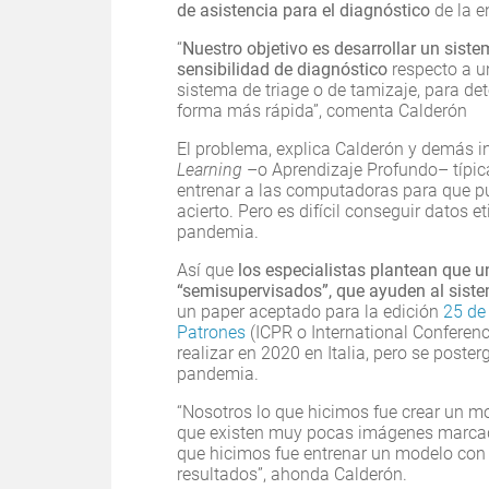
de asistencia para el diagnóstico
de la e
“
Nuestro objetivo es desarrollar un sistem
sensibilidad de diagnóstico
respecto a u
sistema de triage o de tamizaje, para de
forma más rápida”, comenta Calderón
El problema, explica Calderón y demás i
Learning
–o Aprendizaje Profundo– típic
entrenar a las computadoras para que pu
acierto. Pero es difícil conseguir datos 
pandemia.
Así que
los especialistas plantean que 
“semisupervisados”, que ayuden al siste
un paper aceptado para la edición
25 de
Patrones
(ICPR o International Conferenc
realizar en 2020 en Italia, pero se poste
pandemia.
“Nosotros lo que hicimos fue crear un m
que existen muy pocas imágenes marca
que hicimos fue entrenar un modelo co
resultados”, ahonda Calderón.