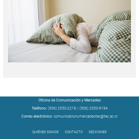
Oficina de Comunicación y Mercadeo
Teléfono:
(506) 2550-2218
/
(506) 2550-9194
Correo electrónico:
comunicacionymercadeotec@tec.ac.cr
QUIÉNES SOMOS
CONTACTO
SECCIONES