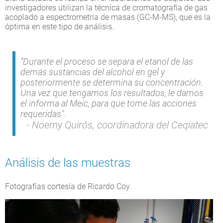
investigadores utilizan la técnica de cromatografía de gas
acoplado a espectrometría de masas (GC-M-MS), que es la
óptima en este tipo de análisis.
“Durante el proceso se separa el etanol de las
demás sustancias del alcohol en gel y
posteriormente se determina su concentración.
Una vez que tengamos los resultados, le damos
el informa al Meic, para que tome las acciones
requeridas".
Noemy Quirós, coordinadora del Ceqiatec
Análisis de las muestras
Fotografías cortesía de Ricardo Coy.