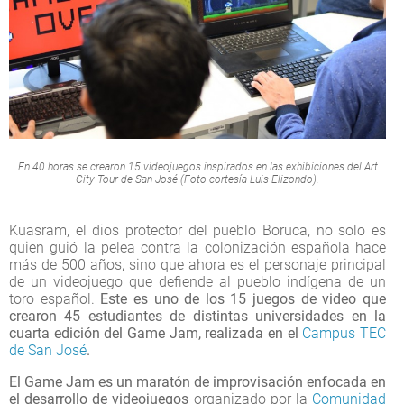
En 40 horas se crearon 15 videojuegos inspirados en las exhibiciones del Art
City Tour de San José (Foto cortesía Luis Elizondo).
Kuasram, el dios protector del pueblo Boruca, no solo es
quien guió la pelea contra la colonización española hace
más de 500 años, sino que ahora es el personaje principal
de un videojuego que defiende al pueblo indígena de un
toro español.
Este es uno de los 15 juegos de video que
crearon 45 estudiantes de distintas universidades en la
cuarta edición del Game Jam, realizada en el
Campus TEC
de San José
.
El Game Jam es un maratón de improvisación enfocada en
el desarrollo de videojuegos
organizado por la
Comunidad