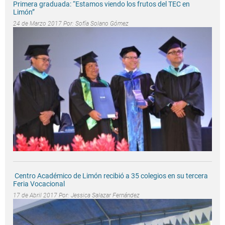
Primera graduada: “Estamos viendo los frutos del TEC en
Limón”
24 de Marzo 2017 Por:
Sofía Solano Gómez
Centro Académico de Limón recibió a 35 colegios en su tercera
Feria Vocacional
17 de Abril 2017 Por:
Jessica Salazar Fernández