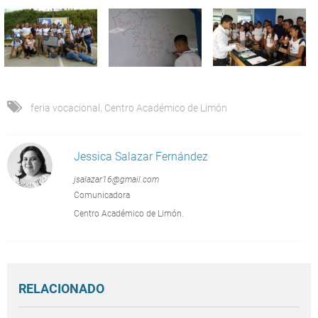
feria vocacional
,
Centro Académico de Limón
Jessica Salazar Fernández
jsalazar16@gmail.com
Comunicadora
Centro Académico de Limón.
RELACIONADO