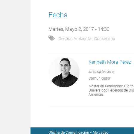
Fecha
Martes, Mayo 2, 2017 - 14:30
Gestión Ambiental
,
Conserjería
Kenneth Mora Pérez
kmora@tec.ac.cr
Comunicador
Máster en Periodismo Digita
Universidad Federada de Cost
Américas.
Oficina de Comunicación y Mercadeo