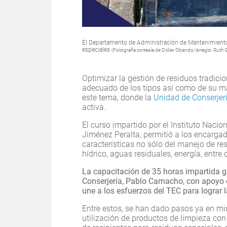
El Departamento de Administración de Mantenimiento
especiales
(Fotografía cortesía de Didier Obando/Arreglo: Ruth G
Optimizar la gestión de residuos tradici
adecuado de los tipos así como de su ma
este tema, donde la
Unidad de Conserjer
activa.
El curso impartido por el Instituto Nacio
Jiménez Peralta, permitió a los encargad
características no sólo del manejo de r
hídrico, aguas residuales, energía, entre 
La capacitación de 35 horas impartida gr
Conserjería, Pablo Camacho, con apoyo d
une a los esfuerzos del TEC para lograr 
Entre estos, se han dado pasos ya en mi
utilización de productos de limpieza co