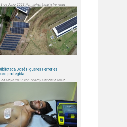
28 de Junio 2023 Por:
Johan Umaña Venegas
Biblioteca José Figueres Ferrer es
cardiprotegida
4 de Mayo 2017 Por:
Noemy Chinchilla Bravo