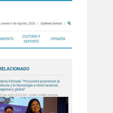
Jueves 6 de Agosto, 2026
|
Quiénes Somos
|
CULTURA Y
IMIENTO
OPINIÓN
DEPORTE
RELACIONADO
María Estrada: "Procuraré posicionar la
ciencia y la tecnología a nivel nacional,
regional y global"
29 de Junio 2023 Por:
Johan Umaña Venegas