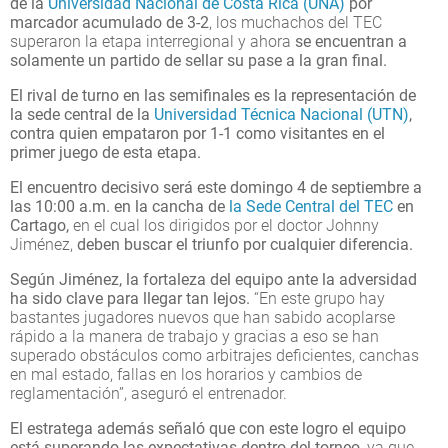
de la
Universidad Nacional de Costa Rica (UNA)
por
marcador acumulado de 3-2
, los muchachos del TEC
superaron la etapa interregional y ahora
se encuentran a
solamente un partido de sellar su pase a la gran final.
El rival de turno en las semifinales es la representación de
la sede central de la
Universidad Técnica Nacional (UTN)
,
contra quien empataron por 1-1 como visitantes en el
primer juego de esta etapa.
El encuentro decisivo será este domingo 4 de septiembre a
las 10:00 a.m. en la cancha de
la Sede Central del TEC
en
Cartago
,
en el cual los dirigidos por el doctor Johnny
Jiménez,
deben buscar el triunfo por cualquier diferencia.
Según Jiménez, la fortaleza del equipo ante la adversidad
ha sido clave para llegar tan lejos.
“En este grupo hay
bastantes jugadores nuevos que han sabido acoplarse
rápido a la manera de trabajo y gracias a eso se han
superado obstáculos como arbitrajes deficientes, canchas
en mal estado, fallas en los horarios y cambios de
reglamentación”, aseguró el entrenador.
El estratega además señaló que con este logro el equipo
está superando las expectativas dentro del torneo
, ya que