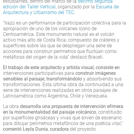
estudiantes, dentro del marco de la
décimo segunda
edición del Taller Vertical
, organizado por la
Escuela de
Arquitectura y Urbanismo del TEC.
“Irazú es un performance de participación colectiva para la
apropiación de uno de los volcanes ícono de
Centroamérica. Este monumento natural es el volcán
activo más alto de Costa Rica; compuesto de cráteres y
superficies sobre las que se despliegan una serie de
acciones para construir perímetros que fluctúan como
metáforas del origen de la vida” destacó Braceli.
El trabajo de este arquitecto y artista visual, consiste
en
intervenciones participativas para
construir imágenes
sensibles al paisaje, transformándolo
y absorbiendo sus
transformaciones. Esta última obra da continuidad a una
serie de intervenciones realizadas en otros paisajes de
Latinoamérica como Argentina, Chile y Venezuela.
La obra
desarrolla una propuesta de intervención efímera
en la monumentalidad del paisaje volcánico
, constituido
por superficies grisáceas y vivas que sirven de escenario
para dibujar perímetros metafóricos de una poética vital,”
comentó Leyla Dunia
,
curadora
del proyecto.