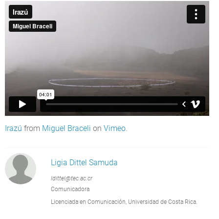
Irazú
from
Miguel Braceli
on
Vimeo
.
Ligia Dittel Samuda
ldittel@tec.ac.cr
Comunicadora
Licenciada en Comunicación, Universidad de Costa Rica.