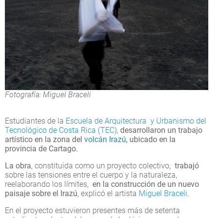
Fotografía: Miguel Braceli
Estudiantes de la
Escuela de Arquitectura y Urbanismo del
Tecnológico de Costa Rica (TEC)
,
desarrollaron un trabajo
artístico en la zona del
volcán Irazú
, ubicado en la
provincia de Cartago.
La obra
, constituida como un proyecto colectivo,
trabajó
sobre las tensiones entre el cuerpo y la naturaleza,
reelaborando los límites,
en la construcción de un nuevo
paisaje sobre el Irazú
, explicó el artista
Miguel Braceli
.
En el proyecto estuvieron presentes más de setenta