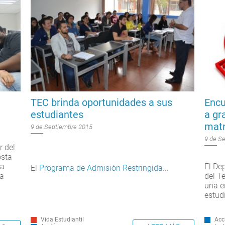
TEC brinda oportunidades a sus
Encu
estudiantes
a gr
matr
9 de Septiembre 2015
9 de S
r del
osta
El De
na
El
Programa de Admisión Restringida
...
del T
sa
una e
estud
Vida Estudiantil
Acc