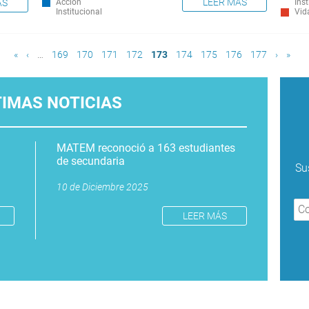
LEER MÁS
ÁS
Acción
Inst
Institucional
Vid
«
‹
…
169
170
171
172
173
174
175
176
177
›
»
TIMAS NOTICIAS
MATEM reconoció a 163 estudiantes
de secundaria
Su
10 de Diciembre 2025
LEER MÁS