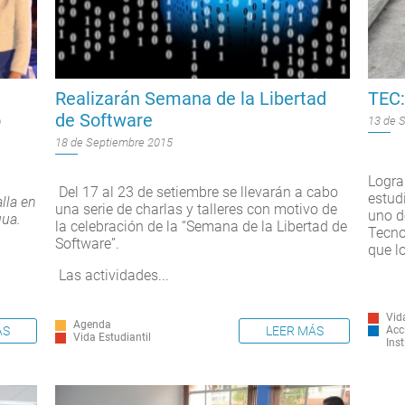
Realizarán Semana de la Libertad
TEC:
o
de Software
13 de 
18 de Septiembre 2015
Logra
Del 17 al 23 de setiembre se llevarán a cabo
estud
lla en
una serie de charlas y talleres con motivo de
uno d
gua.
la celebración de la “Semana de la Libertad de
Tecno
Software”.
que lo
Las actividades...
Vid
Agenda
ÁS
Acc
LEER MÁS
Vida Estudiantil
Inst