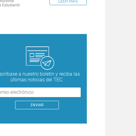
LEER MÁS
itucional
a Estudiantil
scríbase a nuestro boletín y reciba las
últimas noticias del TEC.