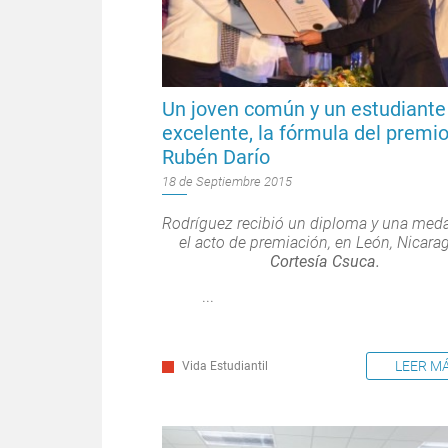
Un joven común y un estudiante
excelente, la fórmula del premi
Rubén Darío
18 de Septiembre 2015
Rodríguez recibió un diploma y una meda
el acto de premiación, en León, Nicara
Cortesía Csuca.
...
LEER M
Vida Estudiantil