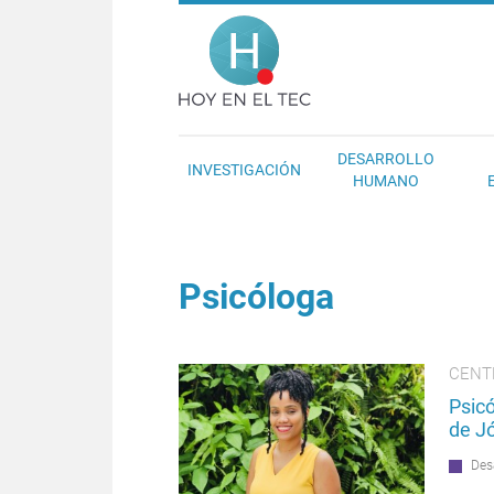
Pasar al contenido principal
Hoy en el T
DESARROLLO
INVESTIGACIÓN
HUMANO
Psicóloga
CENT
Psic
de J
Des