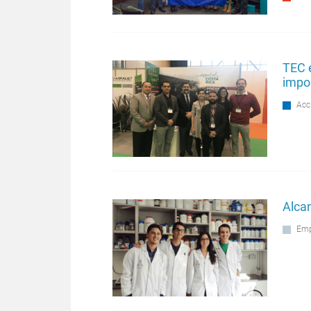
TEC 
impo
Acc
Alca
Emp