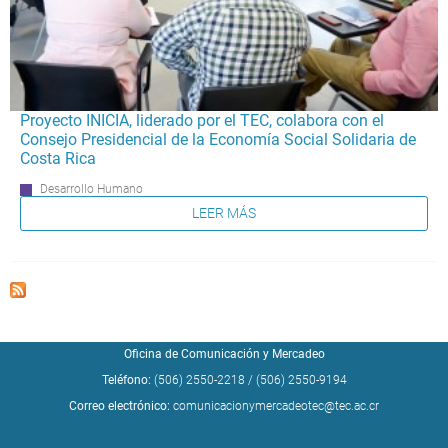
Proyecto INICIA, liderado por el TEC, colabora con el
Consejo Presidencial de la Economía Social Solidaria de
Costa Rica
Desarrollo Humano
LEER MÁS
Oficina de Comunicación y Mercadeo
Teléfono:
(506) 2550-2218
/
(506) 2550-9194
Correo electrónico:
comunicacionymercadeotec@tec.ac.cr