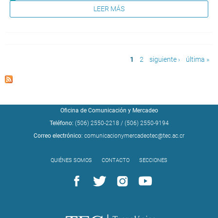
LEER MÁS
Páginas
1
2
siguiente ›
última »
Oficina de Comunicación y Mercadeo
Teléfono:
(506) 2550-2218
/
(506) 2550-9194
Correo electrónico:
comunicacionymercadeotec@tec.ac.cr
QUIÉNES SOMOS
CONTACTO
SECCIONES