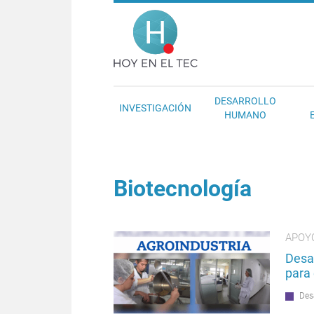
Pasar al contenido principal
Hoy en el T
DESARROLLO
INVESTIGACIÓN
HUMANO
Biotecnología
APOY
Desa
para 
Des