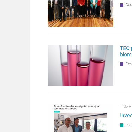
Des
TEC p
biomé
Des
TAMBI
Inve
Inv