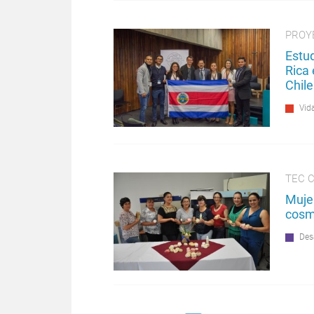
PROY
Estu
Rica
Chile
Vida
TEC C
Muje
cosmé
Des