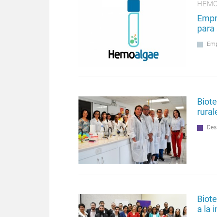
HEMO
Empr
para 
Emp
Biot
rural
Des
Biot
a la 