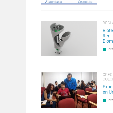
REGL
Biote
Regl
Biom
Inv
CREC
COLO
Expe
en U
Inv