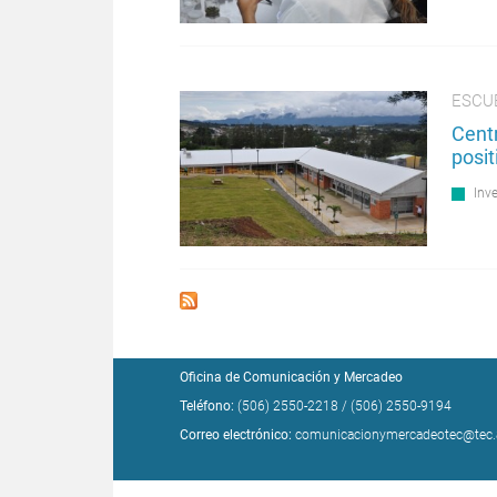
ESCUE
Cent
posi
Inv
Oficina de Comunicación y Mercadeo
Teléfono:
(506) 2550-2218
/
(506) 2550-9194
Correo electrónico:
comunicacionymercadeotec@tec.a