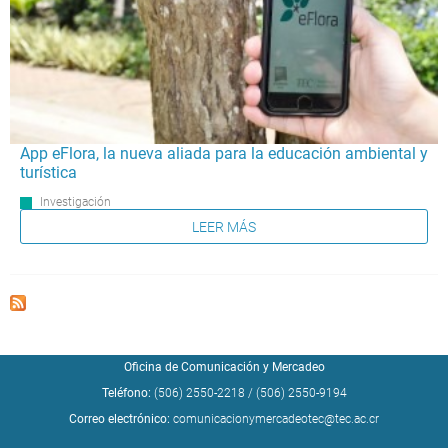
App eFlora, la nueva aliada para la educación ambiental y
turística
Investigación
LEER MÁS
Oficina de Comunicación y Mercadeo
Teléfono:
(506) 2550-2218
/
(506) 2550-9194
Correo electrónico:
comunicacionymercadeotec@tec.ac.cr