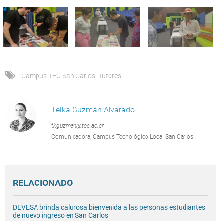
Campus TEC San Carlos
,
Tutores
Telka Guzmán Alvarado
tkguzman@tec.ac.cr
Comunicadora, Campus Tecnológico Local San Carlos.
RELACIONADO
DEVESA brinda calurosa bienvenida a las personas estudiantes
de nuevo ingreso en San Carlos