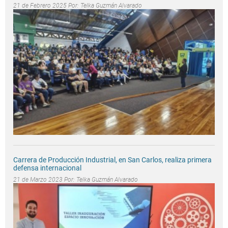
21 de Febrero 2025 Por:
Telka Guzmán Alvarado
Carrera de Producción Industrial, en San Carlos, realiza primera
defensa internacional
21 de Marzo 2023 Por:
Telka Guzmán Alvarado