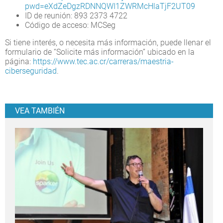
pwd=eXdZeDgzRDNNQWI1ZWRMcHlaTjF2UT09
ID de reunión: 893 2373 4722
Código de acceso: MCSeg
Si tiene interés, o necesita más información, puede llenar el
formulario de “Solicite más información” ubicado en la
página:
https://www.tec.ac.cr/carreras/maestria-
ciberseguridad
.
VEA TAMBIÉN