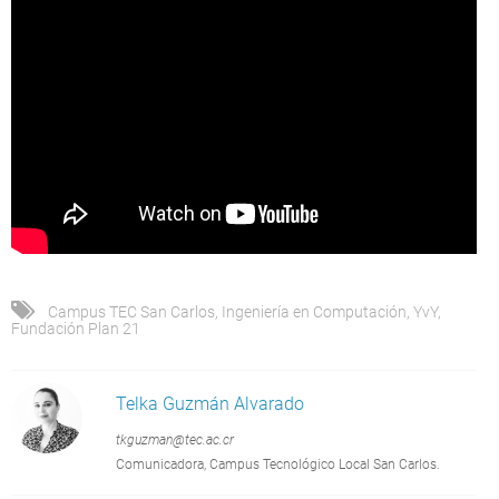
Campus TEC San Carlos
,
Ingeniería en Computación
,
YvY
,
Fundación Plan 21
Telka Guzmán Alvarado
tkguzman@tec.ac.cr
Comunicadora, Campus Tecnológico Local San Carlos.