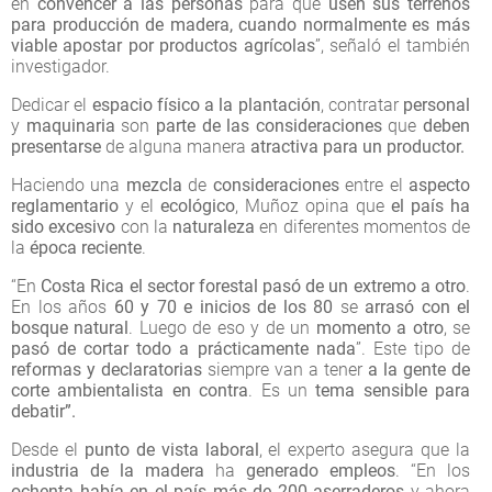
en
convencer a las personas
para que
usen sus terrenos
para producción de madera, cuando normalmente es más
viable apostar por productos agrícolas
”, señaló el también
investigador.
Dedicar el
espacio físico a la plantación
, contratar
personal
y
maquinaria
son
parte de las consideraciones
que
deben
presentarse
de alguna manera
atractiva para un productor.
Haciendo una
mezcla
de
consideraciones
entre el
aspecto
reglamentario
y el
ecológico
, Muñoz opina que
el país ha
sido excesivo
con la
naturaleza
en diferentes momentos de
la
época reciente
.
“En
Costa Rica el sector forestal pasó de un extremo a otro
.
En los años
60 y 70 e inicios de los 80
se
arrasó con el
bosque natural
. Luego de eso y de un
momento a otro
, se
pasó de cortar todo a prácticamente nada
”. Este tipo de
reformas y declaratorias
siempre van a tener
a la gente de
corte ambientalista en contra
. Es un
tema sensible para
debatir”.
Desde el
punto de vista laboral
, el experto asegura que la
industria de la madera
ha
generado empleos
. “En los
ochenta había en el país más de 200 aserraderos
y ahora