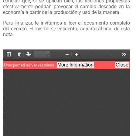
concluir que, si se aplican bien, las acciones propuestas
efectivamente
podrían provocar el cambio deseado en la
economía a partir de la producción y uso de la madera.
Para finalizar,
le invitamos a leer el documento completo
del decreto
. El mismo se
encuentra adjunto al final de esta
nota
.