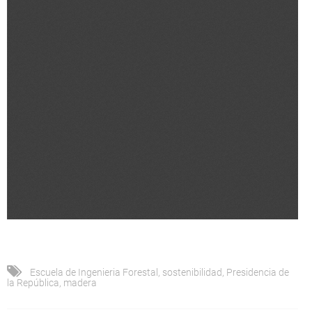
Escuela de Ingenieria Forestal
,
sostenibilidad
,
Presidencia de
la República
,
madera