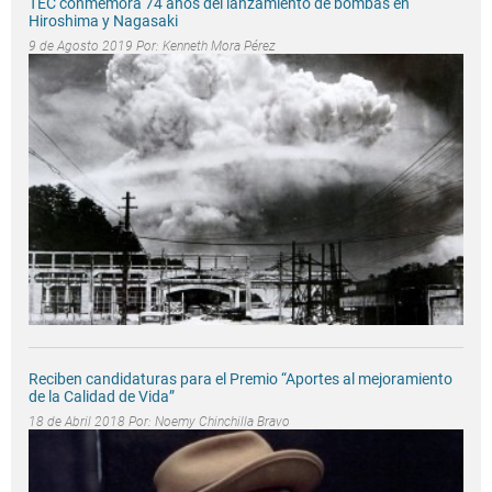
TEC conmemora 74 años del lanzamiento de bombas en
Hiroshima y Nagasaki
9 de Agosto 2019 Por:
Kenneth Mora Pérez
Reciben candidaturas para el Premio “Aportes al mejoramiento
de la Calidad de Vida”
18 de Abril 2018 Por:
Noemy Chinchilla Bravo