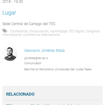
2018 - 16:30
Lugar
Sede Central de Cartago del TEC
Conferencia
,
Computación
,
Aprendizaje
,
TEC Digital
,
Congreso
Internacional
,
conferencia internacional
Geovanni Jiménez Mata
gjimenez@tec.ac.cr
Comunicador
Bachiller en Periodismo, Universidad San Judas Tadeo.
RELACIONADO