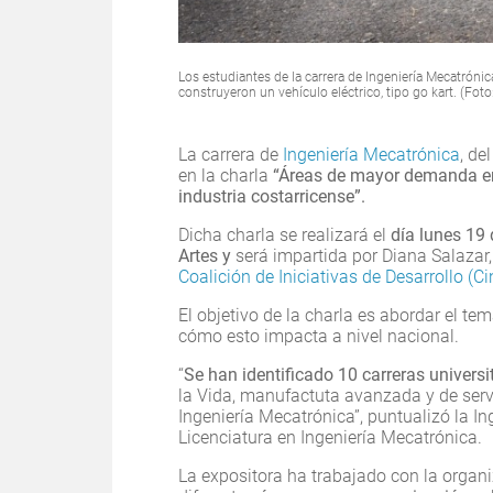
Los estudiantes de la carrera de Ingeniería Mecatróni
construyeron un vehículo eléctrico, tipo go kart. (Foto
La carrera de
Ingeniería Mecatrónica
, de
en la charla
“Áreas de mayor demanda en 
industria costarricense”.
Dicha charla se realizará el
día lunes 19 
Artes y
será impartida por Diana Salazar,
Coalición de Iniciativas de Desarrollo (Ci
El objetivo de la charla es abordar el t
cómo esto impacta a nivel nacional.
“
Se han identificado 10 carreras univers
la Vida, manufactuta avanzada y de servi
Ingeniería Mecatrónica”, puntualizó la In
Licenciatura en Ingeniería Mecatrónica.
La expositora ha trabajado con la orga