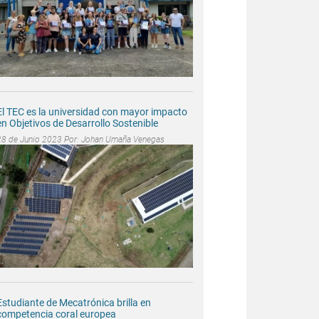
El TEC es la universidad con mayor impacto
en Objetivos de Desarrollo Sostenible
28 de Junio 2023 Por:
Johan Umaña Venegas
Estudiante de Mecatrónica brilla en
competencia coral europea