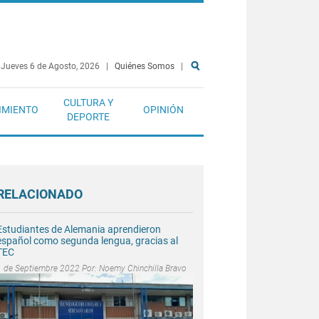
Jueves 6 de Agosto, 2026
|
Quiénes Somos
|
CULTURA Y
IMIENTO
OPINIÓN
DEPORTE
RELACIONADO
Estudiantes de Alemania aprendieron
español como segunda lengua, gracias al
TEC
1 de Septiembre 2022 Por:
Noemy Chinchilla Bravo