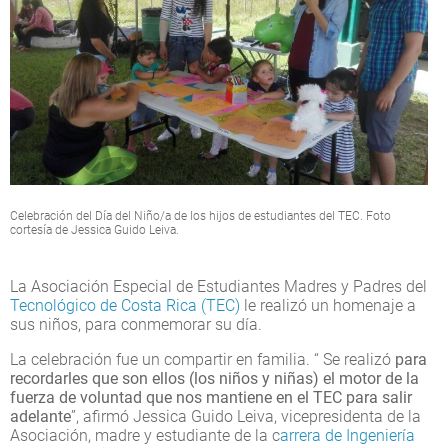
Celebración del Día del Niño/a de los hijos de estudiantes del TEC. Foto
cortesía de Jessica Guido Leiva.
La Asociación Especial de Estudiantes Madres y Padres del
Tecnológico de Costa Rica (TEC)
le realizó un homenaje a
sus niños, para conmemorar su día.
La celebración fue un compartir en familia. “ Se realizó
para
recordarles que son ellos (los niños y niñas) el motor de la
fuerza de voluntad que nos mantiene en el TEC para salir
adelante
”, afirmó Jessica Guido Leiva, vicepresidenta de la
Asociación, madre y estudiante de la c
arrera de Ingeniería