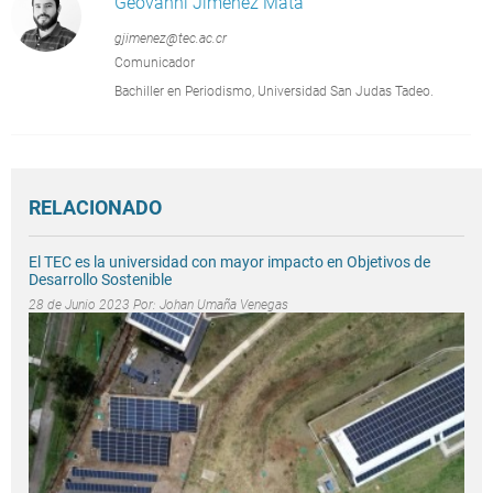
Geovanni Jiménez Mata
gjimenez@tec.ac.cr
Comunicador
Bachiller en Periodismo, Universidad San Judas Tadeo.
RELACIONADO
El TEC es la universidad con mayor impacto en Objetivos de
Desarrollo Sostenible
28 de Junio 2023 Por:
Johan Umaña Venegas