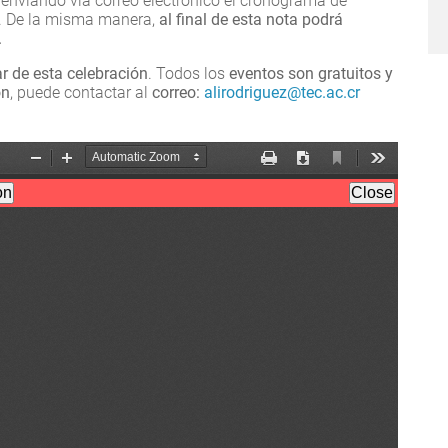
 enviando vía correo electrónico el cronograma de
a. De la misma manera,
al final de esta nota podrá
.
r de esta celebración
. Todos los
eventos son gratuitos y
ón
, puede contactar al
correo:
alirodriguez@tec.ac.cr