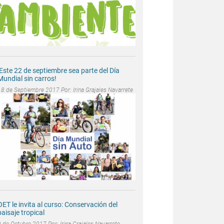
¡Este 22 de septiembre sea parte del Día
Mundial sin carros!
18 de Septiembre 2017 Por:
Irina Grajales Navarrete
OET le invita al curso: Conservación del
paisaje tropical
9 de Octubre 2017 Por:
Irina Grajales Navarrete