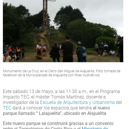
Monumento de La Cruz, en el Cerro San Miguel de Alajuelita. Foto tomada de
facebook de la Municipalidad de Alajuelita con fines ilustrativos.
Este sábado 13 de mayo, a las 11:30 a.m., en el Programa
Impacto TEC, el máster Tomás Martínez, docente e
investigador de la
Escuela de Arquitectura y Urbanismo
del
TEC
dará a conocer los espacios que tendrá
el nuevo
parque llamado “ Lalajuelita”, ubicado en Alajuelita
.
Este nuevo parque se construirá gracias a un convenio
entre el Tecnológico de Costa Rica y el
Ministerio de