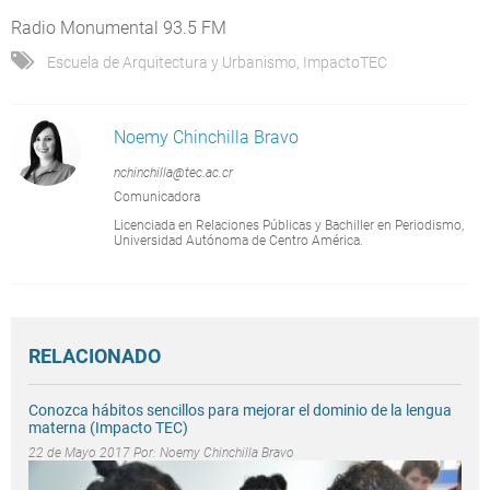
Radio Monumental 93.5 FM
Escuela de Arquitectura y Urbanismo
,
ImpactoTEC
Noemy Chinchilla Bravo
nchinchilla@tec.ac.cr
Comunicadora
Licenciada en Relaciones Públicas y Bachiller en Periodismo,
Universidad Autónoma de Centro América.
RELACIONADO
Conozca hábitos sencillos para mejorar el dominio de la lengua
materna (Impacto TEC)
22 de Mayo 2017 Por:
Noemy Chinchilla Bravo