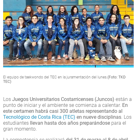
El equipo de taekwondo del TEC en la juramentación del lunes.
(Foto: TKD
TEC)
Los
Juegos Universitarios Costarricenses (Juncos)
están a
punto de iniciar y el ambiente se comienza a calentar.
En
este certamen habrá casi 300 atletas representando al
Tecnológico de Costa Rica (TEC)
en nueve disciplinas
. Los
estudiantes
llevan hasta dos años preparándose
para el
gran momento.
La competencia se realizará
del 31 de marzo al 8 de abril