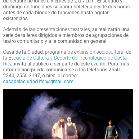
de octubre de lunes a viernes de 2 a 7 p.m. El sábado y
domingo de funciones se abrirá boletería desde dos horas
antes de cada bloque de funciones hasta agotar
existencias.
Además de las presentaciones teatrales,
se realizarán una
serie de talleres dirigidos a miembros de agrupaciones de
teatro comunitario y a la comunidad en general.
Casa de la Ciudad,
programa de extensión sociocultural de
la
Escuela de Cultura y Deporte del Tecnológico de Costa
Rica
invita al público a ser parte de este evento. Para más
información puede comunicarse a los teléfonos 2550-
2340, 2550-2197, o bien, al correo:
casadelaciudad.itcr@gmail.com