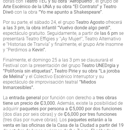
obras con
Teatro TEC y su obra “Aeropuerto”
, el grupo de
Arte Escénico de la UNA y su obra “El Contrato” y Teatro
Diwö
con la obra
“Yo me apunto a Shakespeare”
.
Por su parte, el sábado 24, el grupo
Teatro Agosto
ofrecerá
a las 3 pm, la obra infantil “Vuelvo donde algo perdí”
,
espectáculo gratuito. Seguidamente, a partir de
las 6 pm
se
presentará Teatro Effigies y “¡Ay Mujer!”, Teatro Alternativo
e “Historias de Tranvía” y finalmente, el grupo Arte Insomne
y “Perdimos a
Kevin”.
Finalmente, el domingo 25 a las 3 pm se clausurará el
Festival con la presentación del grupo
Teatro UNEDrgia y
“Polifonía sin etiquetas”, Teatro Pirie y su obra “La joroba
de Melina”
y el Colectivo Escénico Interruptor y su
espectáculo de improvisación teatral
“Miedos
Inmarcesibles”.
La
entrada general
por función con derecho a
tres obras
tiene un precio de ₵3,000.
Además, existe la posibilidad de
adquirir
paquetes por persona a ₵5,000 por dos funciones
(dos días por seis obras) y de
₵6,000 por tres funciones
(tres días por nueve obras). Los
paquetes estarán a la
venta en las oficinas de la Casa de la Ciudad a partir del 19