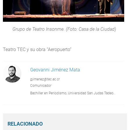
Grupo de Teatro Insonme. (Foto: Casa de la Ciudad)
Teatro TEC y su obra “Aeropuerto”
Geovanni Jiménez Mata
gjimenez@tec.ac.cr
Comunicador
Bachiller en Periodismo, Universidad San Judas Tadeo.
RELACIONADO